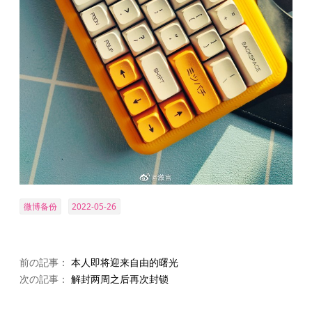
微博备份
2022-05-26
前の記事：
本人即将迎来自由的曙光
次の記事：
解封两周之后再次封锁