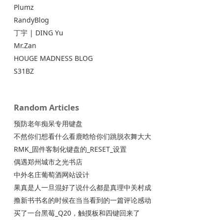
Plumz
RandyBlog
丁宇 | DING Yu
Mr.Zan
HOUGE MADNESS BLOG
S31BZ
Random Articles
预防老年痴呆专用键盘
不然你们想看什么看鹿晗给你们跳脱衣舞大大
RMK_固件客制化键盘的_RESET_设置
偶遇郑州城市之光书店
中外名庄葡萄酒网站设计
果真是人一旦混好了说什么都是真理中关村成
撸新书书名的时候在当当看到的一篇评论感动
买了一台黑莓_Q20，触摸板和四键回来了