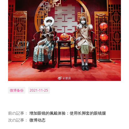
微博备份
2021-11-25
前の記事：
增加眼镜的佩戴体验：使用长脚套的眼镜腿
次の記事：
微博动态