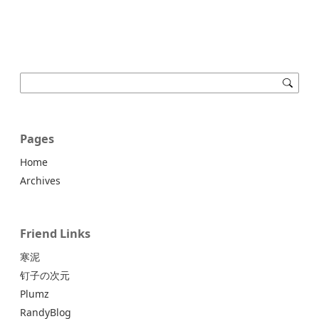
Pages
Home
Archives
Friend Links
寒泥
钉子の次元
Plumz
RandyBlog