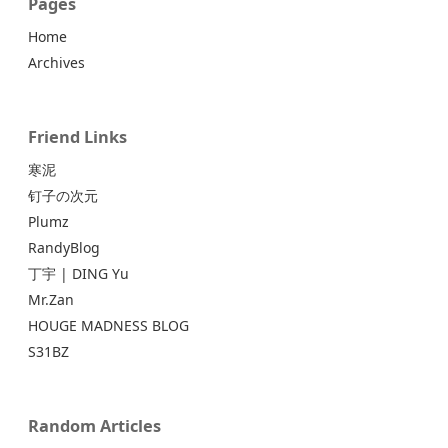
Pages
Home
Archives
Friend Links
寒泥
钉子の次元
Plumz
RandyBlog
丁宇 | DING Yu
Mr.Zan
HOUGE MADNESS BLOG
S31BZ
Random Articles