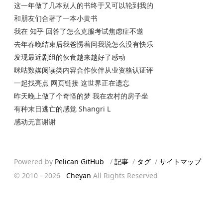
这一年做了几本别人的书终于又可以轮到我的
和朋友们合著了一本小黄书
我在 知乎 回答了怎么克服考试焦虑症不邀
去年春晚结束后我爸愣着问我说怎么没有快乐
发现最近剧组的伙食越来越好了感动
咪咕数媒阅读类内容合作伙伴从业资格认证评
一起找亮点 网页链接 这世界正在遗忘
昨天晚上做了个奇怪的梦 我在农村的房子坐
有种末日逃亡的感觉 Shangri L
感动无言谢谢
Powered by
Pelican
GitHub
/
記事
/
タグ
/
サイトマップ
© 2010 -
2026
Cheyan
All Rights Reserved