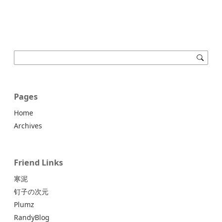
Pages
Home
Archives
Friend Links
寒泥
钉子の次元
Plumz
RandyBlog