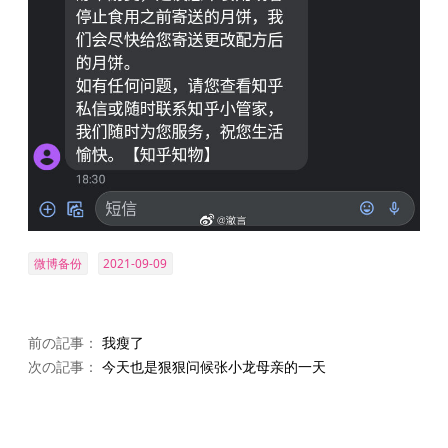
微博备份
2021-09-09
前の記事：
我瘦了
次の記事：
今天也是狠狠问候张小龙母亲的一天