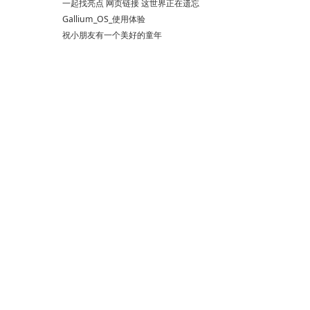
一起找亮点 网页链接 这世界正在遗忘
Gallium_OS_使用体验
祝小朋友有一个美好的童年