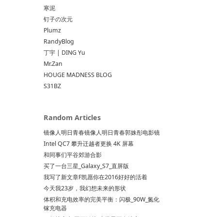
寒泥
钉子の次元
Plumz
RandyBlog
丁宇 | DING Yu
Mr.Zan
HOUGE MADNESS BLOG
S31BZ
Random Articles
镜像人明日青春镜像人明日青春郭姝彤电影镜
Intel QC7 攀升迁越者更换 4K 屏幕
和同事们平谷郊游合影
买了一台三星_Galaxy_S7_直屏版
我写了新文章F凯愿你在2016好好的活着
今天我23岁，我幻想未来的形状
体积和充电效率的完美平衡：闪极_90W_氮化
镓充电器