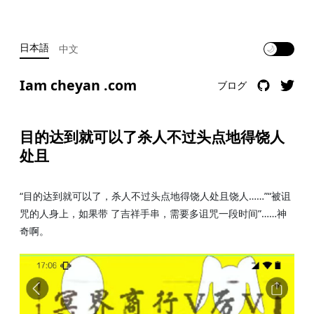
日本語
中文
🌙
Iam cheyan .com
ブログ
目的达到就可以了杀人不过头点地得饶人
处且
“目的达到就可以了，杀人不过头点地得饶人处且饶人……”“被诅
咒的人身上，如果带 了吉祥手串，需要多诅咒一段时间”……神
奇啊。 ​