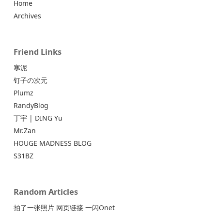
Home
Archives
Friend Links
寒泥
钉子の次元
Plumz
RandyBlog
丁宇 | DING Yu
Mr.Zan
HOUGE MADNESS BLOG
S31BZ
Random Articles
拍了一张照片 网页链接 一闪Onet