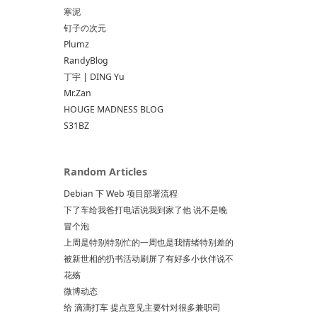
寒泥
钉子の次元
Plumz
RandyBlog
丁宇 | DING Yu
Mr.Zan
HOUGE MADNESS BLOG
S31BZ
Random Articles
Debian 下 Web 项目部署流程
下了车给我爸打电话说我到家了他 说不是晚
冒个泡
上周是特别特别忙的一周也是我情绪特别差的
被新世相的扔书活动刷屏了有好多小伙伴说不
花殇
微博动态
给 滴滴打车 提点意见主要针对很多兼职司